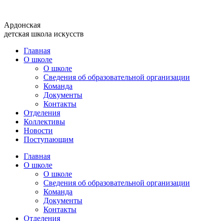
Перейти
к
Ардонская
содержимому
детская школа искусств
Главная
О школе
О школе
Сведения об образовательной организации
Команда
Документы
Контакты
Отделения
Коллективы
Новости
Поступающим
Главная
О школе
О школе
Сведения об образовательной организации
Команда
Документы
Контакты
Отделения