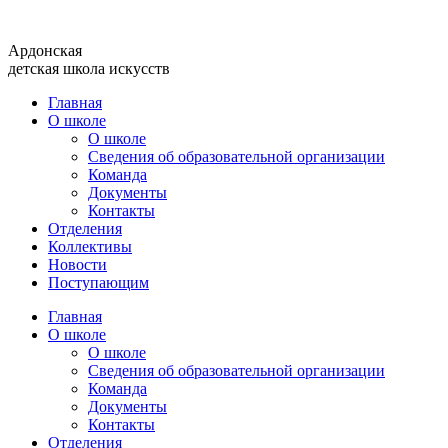
Перейти
к
Ардонская
содержимому
детская школа искусств
Главная
О школе
О школе
Сведения об образовательной организации
Команда
Документы
Контакты
Отделения
Коллективы
Новости
Поступающим
Главная
О школе
О школе
Сведения об образовательной организации
Команда
Документы
Контакты
Отделения