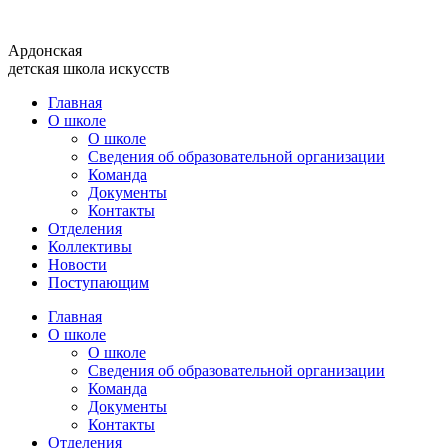
Перейти
к
Ардонская
содержимому
детская школа искусств
Главная
О школе
О школе
Сведения об образовательной организации
Команда
Документы
Контакты
Отделения
Коллективы
Новости
Поступающим
Главная
О школе
О школе
Сведения об образовательной организации
Команда
Документы
Контакты
Отделения