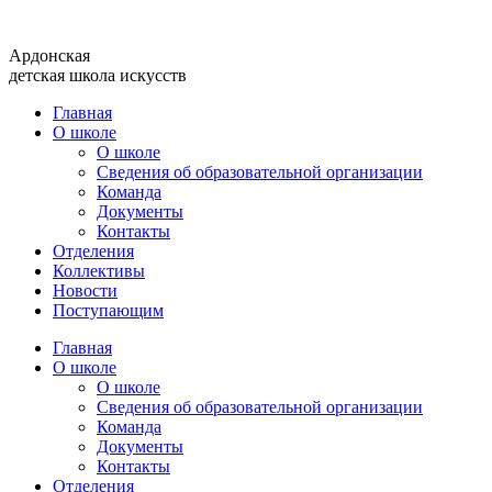
Перейти
к
Ардонская
содержимому
детская школа искусств
Главная
О школе
О школе
Сведения об образовательной организации
Команда
Документы
Контакты
Отделения
Коллективы
Новости
Поступающим
Главная
О школе
О школе
Сведения об образовательной организации
Команда
Документы
Контакты
Отделения