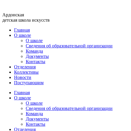
Перейти
к
Ардонская
содержимому
детская школа искусств
Главная
О школе
О школе
Сведения об образовательной организации
Команда
Документы
Контакты
Отделения
Коллективы
Новости
Поступающим
Главная
О школе
О школе
Сведения об образовательной организации
Команда
Документы
Контакты
Отделения