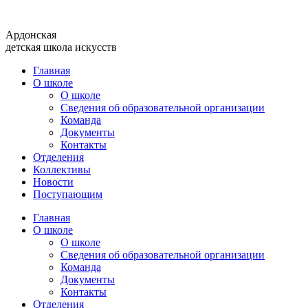
Перейти
к
Ардонская
содержимому
детская школа искусств
Главная
О школе
О школе
Сведения об образовательной организации
Команда
Документы
Контакты
Отделения
Коллективы
Новости
Поступающим
Главная
О школе
О школе
Сведения об образовательной организации
Команда
Документы
Контакты
Отделения